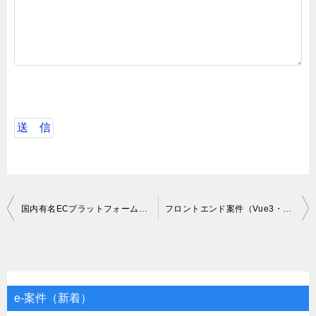
投
国内有名ECプラットフォームSaaS開発（Ruby）
フロントエンド案件（Vue3・Nuxt3）
稿
ナ
ビ
ゲ
e-案件（新着）