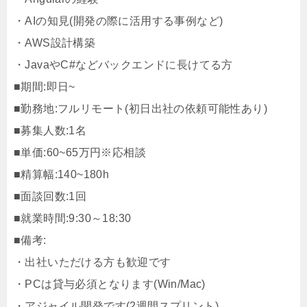
・AIの知見(開発の際に活用する事例など)
・AWS設計構築
・JavaやC#などバックエンドに長けてる方
■期間:即日~
■勤務地:フルリモート(初日出社の依頼可能性あり)
■募集人数:1名
■単価:60~65万円※応相談
■精算幅:140~180h
■面談回数:1回
■就業時間:9:30～18:30
■備考:
・出社いただける方も歓迎です
・PCは貸与必須となります(Win/Mac)
・アジャイル開発です(2週間スプリント)