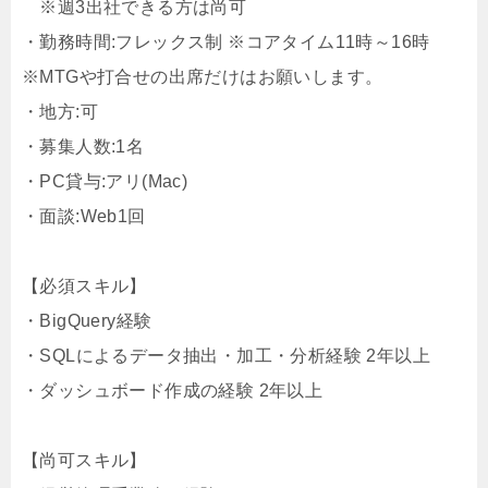
※週3出社できる方は尚可
・勤務時間:フレックス制 ※コアタイム11時～16時
※MTGや打合せの出席だけはお願いします。
・地方:可
・募集人数:1名
・PC貸与:アリ(Mac)
・面談:Web1回
【必須スキル】
・BigQuery経験
・SQLによるデータ抽出・加工・分析経験 2年以上
・ダッシュボード作成の経験 2年以上
【尚可スキル】