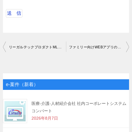
投
リーガルテックプロダクトMLエンジニア募集
ファミリー向けWEBアプリのUXリードデザイナー
稿
ナ
ビ
ゲ
e-案件（新着）
ー
シ
医療-介護-人材紹介会社 社内コーポレートシステム
コンバート
ョ
2026年8月7日
ン