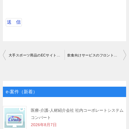
投
大手スポーツ用品のECサイト開発PM募集
飲食向けサービスのフロントエンド開発
稿
ナ
ビ
ゲ
e-案件（新着）
ー
シ
医療-介護-人材紹介会社 社内コーポレートシステム
コンバート
ョ
2026年8月7日
ン