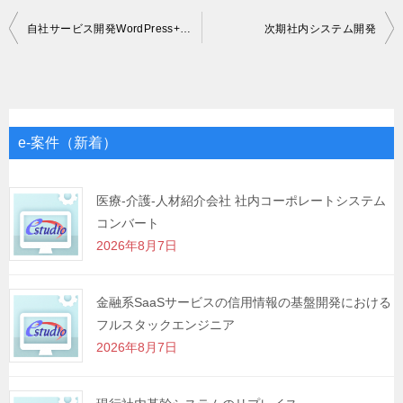
投
自社サービス開発WordPress+PHP
次期社内システム開発
稿
ナ
ビ
ゲ
e-案件（新着）
ー
シ
医療-介護-人材紹介会社 社内コーポレートシステム
コンバート
ョ
2026年8月7日
ン
金融系SaaSサービスの信用情報の基盤開発における
フルスタックエンジニア
2026年8月7日