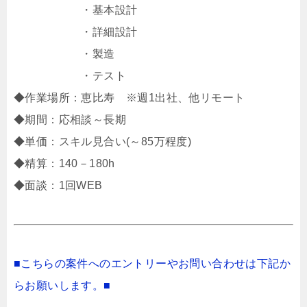
・基本設計
・詳細設計
・製造
・テスト
◆作業場所：恵比寿 ※週1出社、他リモート
◆期間：応相談～長期
◆単価：スキル見合い(～85万程度)
◆精算：140－180h
◆面談：1回WEB
■こちらの案件へのエントリーやお問い合わせは下記か
らお願いします。■