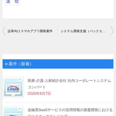
投
証券向けスマホアプリ開発案件
システム開発支援（バックエンド）
稿
ナ
ビ
ゲ
e-案件（新着）
ー
シ
医療-介護-人材紹介会社 社内コーポレートシステム
コンバート
ョ
2026年8月7日
ン
金融系SaaSサービスの信用情報の基盤開発における