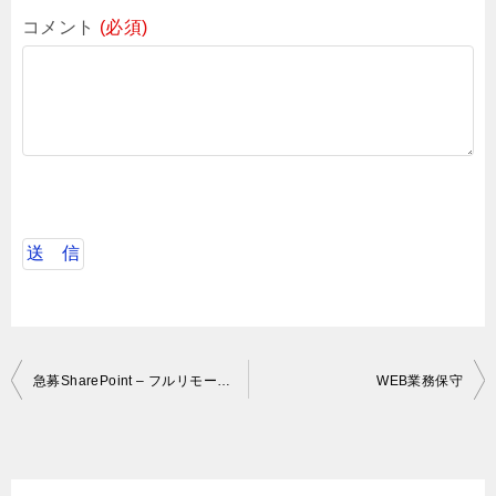
コメント
(必須)
投
急募SharePoint – フルリモートワーク-サイトやページの作成いただくエンジニア募集
WEB業務保守
稿
ナ
ビ