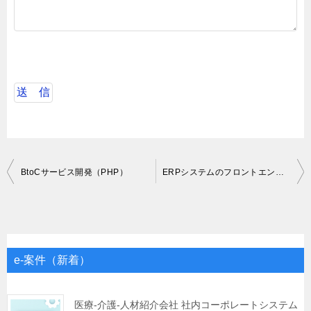
投
BtoCサービス開発（PHP）
ERPシステムのフロントエンドフレームワーク刷新
稿
ナ
ビ
ゲ
e-案件（新着）
ー
シ
医療-介護-人材紹介会社 社内コーポレートシステム