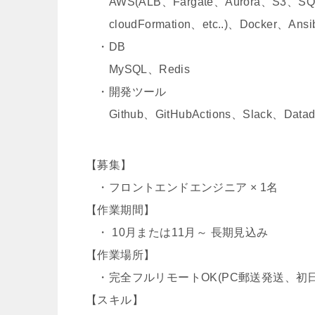
AWS(ALB、Fargate、Aurora、S3、SQS、
cloudFormation、etc..)、Docker、Ansib
・DB
MySQL、Redis
・開発ツール
Github、GitHubActions、Slack、Datado
【募集】
・フロントエンドエンジニア × 1名
【作業期間】
・ 10月または11月～ 長期見込み
【作業場所】
・完全フルリモートOK(PC郵送発送、初
【スキル】