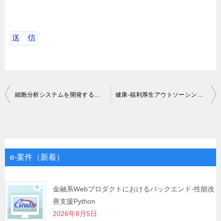
投
細胞分析システムを開発する東京大学-大阪大学発バイオベンチャーのサーバーサイド
健康-福利厚生アウトソーシング企業におけるシステム改修-開発支援
稿
ナ
ビ
ゲ
e-案件（新着）
ー
シ
金融系Webプロダクトにおけるバックエンド-性能改
善支援Python
ョ
2026年8月5日
ン