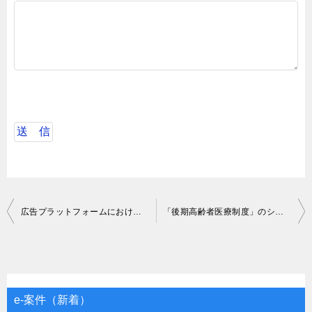
投
広告プラットフォームにおけるバックエンド開発
「後期高齢者医療制度」のシステム開発案件
稿
ナ
ビ
ゲ
e-案件（新着）