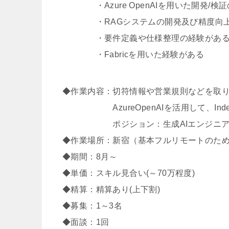
・Azure OpenAIを用いた開発/検
・RAGシステムの開発及び精度向上
・要件定義や仕様整理の経験があ
・Fabricを用いた経験がある
◆作業内容：切符情報や営業規則などを取り
AzureOpenAIを活用して、Ind
ポジション：生成AIエンジニア TL 
◆作業場所：新宿（基本フルリモートのた
◆期間：8月～
◆単価：スキル見合い(～70万程度)
◆精算：精算あり(上下割)
◆募集：1～3名
◆面談：1回