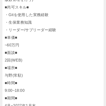
■尚可スキル■
・Gitを使用した実務経験
・生保業務知識
・リーダー/サブリーダー経験
■単価■
~60万円
■面談■
2回(WEB)
■場所■
与野(常駐)
■時間■
9:00~18:00
■期間■
4月~2027年1月末