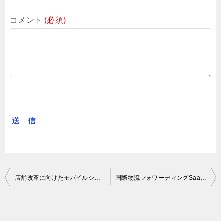
コメント
(必須)
投
店舗改革に向けたモバイルシステム開発案件
国際物流フォワーディングSaaSシステムの導入支援業務
稿
ナ