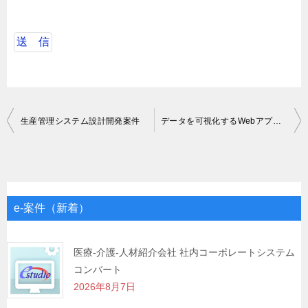
投
生産管理システム設計開発案件
データを可視化するWebアプリの開発、テスト
稿
ナ
ビ
ゲ
e-案件（新着）
ー
シ
医療-介護-人材紹介会社 社内コーポレートシステム
コンバート
ョ
2026年8月7日
ン