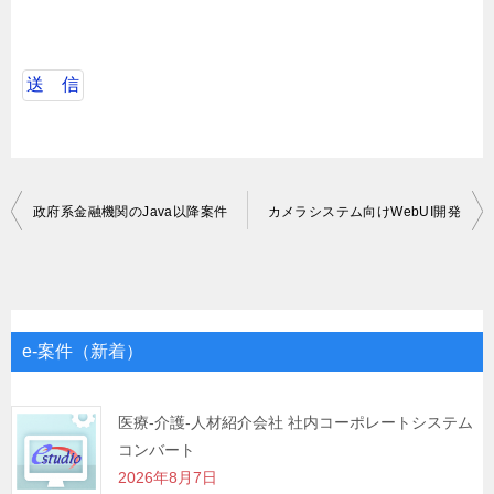
投
政府系金融機関のJava以降案件
カメラシステム向けWebUI開発
稿
ナ
ビ
ゲ
e-案件（新着）
ー
シ
医療-介護-人材紹介会社 社内コーポレートシステム
コンバート
ョ
2026年8月7日
ン