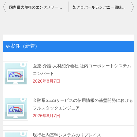
投
国内最大規模のエンタメサービス展開企業におけるサーバーエンジニア
某グロバールカンパニー回線申し込みシステム
稿
ナ
ビ
ゲ
e-案件（新着）
ー
シ
医療-介護-人材紹介会社 社内コーポレートシステム
コンバート
ョ
2026年8月7日
ン
金融系SaaSサービスの信用情報の基盤開発における
フルスタックエンジニア
2026年8月7日
現行社内基幹システムのリプレイス