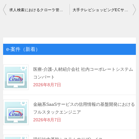
投
求人検索におけるクローラ管理システム開発-運用Scala
大手テレビショッピングECサイト改善-クラウド移行 SE
稿
ナ
ビ
ゲ
e-案件（新着）
ー
シ
医療-介護-人材紹介会社 社内コーポレートシステム
コンバート
ョ
2026年8月7日
ン
金融系SaaSサービスの信用情報の基盤開発における
フルスタックエンジニア
2026年8月7日