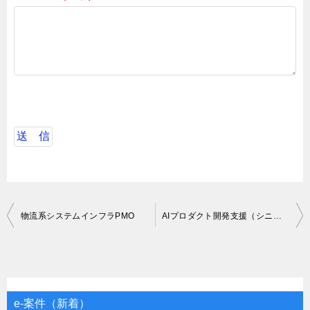
投
物流系システムインフラPMO
AIプロダクト開発支援（シニアMLOps）
稿
ナ
ビ
ゲ
e-案件（新着）