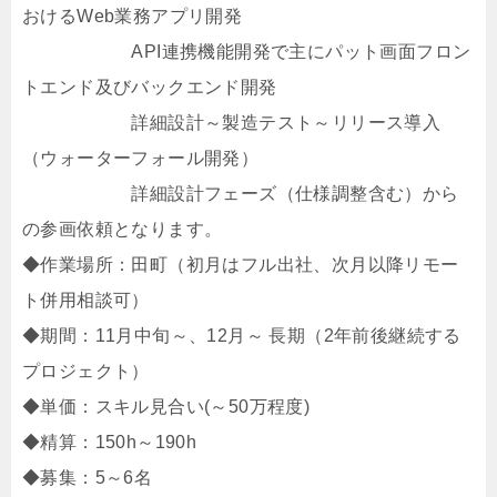
おけるWeb業務アプリ開発
API連携機能開発で主にパット画面フロン
トエンド及びバックエンド開発
詳細設計～製造テスト～リリース導入
（ウォーターフォール開発）
詳細設計フェーズ（仕様調整含む）から
の参画依頼となります。
◆作業場所：田町（初月はフル出社、次月以降リモー
ト併用相談可）
◆期間：11月中旬～、12月～ 長期（2年前後継続する
プロジェクト）
◆単価：スキル見合い(～50万程度)
◆精算：150h～190h
◆募集：5～6名