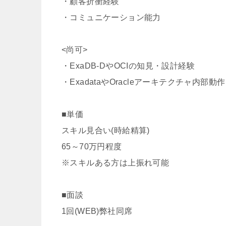
・顧客折衝経験
・コミュニケーション能力
<尚可>
・ExaDB-DやOCIの知見・設計経験
・ExadataやOracleアーキテクチャ内
■単価
スキル見合い(時給精算)
65～70万円程度
※スキルある方は上振れ可能
■面談
1回(WEB)弊社同席