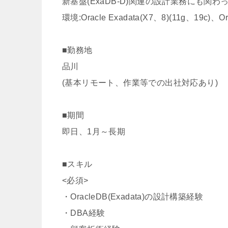
新基盤(ExaDB-D)関連の設計業務にも関
環境:Oracle Exadata(X7、8)(11g、19c)、
■勤務地
品川
(基本リモート、作業等での出社対応あり)
■期間
即日、1月～長期
■スキル
<必須>
・OracleDB(Exadata)の設計構築経験
・DBA経験