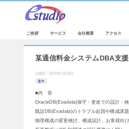
ご挨拶
サービス
会社概要
アクセス
某通信料金システムDBA支
公開日：
2025年1月28日
案件
■内 容
OracleDB(Exadata)保守・更改での設計
既設DB(Exadata)のトラブル起因や構
物理構成の変更検討、構成設計、お客様向