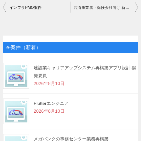
投
インフラPMO案件
共済事業者・保険会社向け 新規システム基盤開発案件(インフラ)
稿
ナ
ビ
ゲ
e-案件（新着）
ー
シ
建設業キャリアアップシステム再構築アプリ設計-開
発要員
ョ
2026年8月10日
ン
Flutterエンジニア
2026年8月10日
メガバンクの事務センター業務再構築