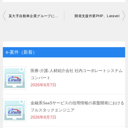
投
某大手自動車企業グループにおけるPMデータ分析
開発支援作業PHP、Laravel
稿
ナ
ビ
ゲ
e-案件（新着）
ー
シ
医療-介護-人材紹介会社 社内コーポレートシステム
コンバート
ョ
2026年8月7日
ン
金融系SaaSサービスの信用情報の基盤開発における
フルスタックエンジニア
2026年8月7日