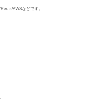
L/Redis/AWSなどです。
オ
上