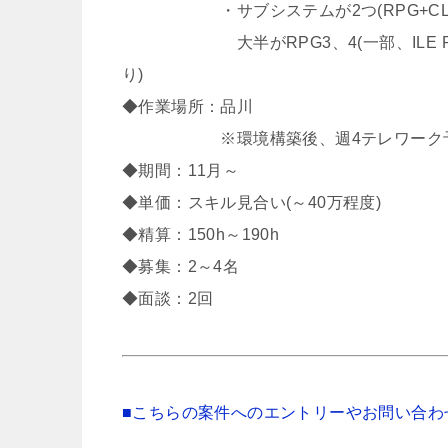
・サブシステムが2つ(RPG+CLで約
大半がRPG3、4(一部、ILE RP
り)
◆作業場所：品川
※環境構築後、週4テレワーク
◆期間：11月～
◆単価：スキル見合い(～40万程度)
◆精算：150h～190h
◆募集：2～4名
◆面談：2回
■こちらの案件へのエントリーやお問い合わ