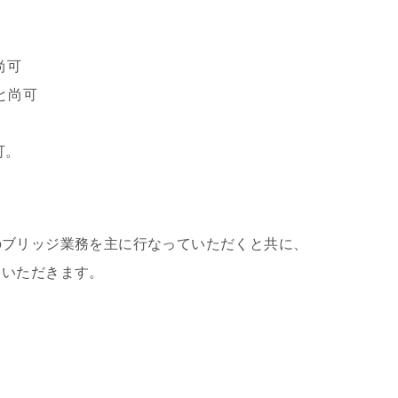
尚可
と尚可
可。
のブリッジ業務を主に行なっていただくと共に、
ただきます。