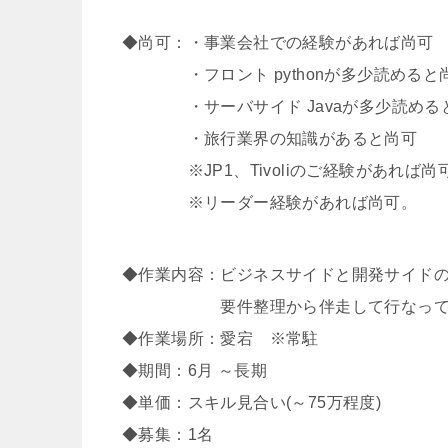
◆尚可：・事業会社での経験があれば尚可
・フロント pythonが多少読めると
・サーバサイド Javaが多少読める
・旅行業界の知識があると尚可
※JP1、Tivoliのご経験があれば尚
※リーダー経験があれば尚可。
◆作業内容：ビジネスサイドと開発サイド
要件整理から伴走して行なってい
◆作業場所：愛宕 ※常駐
◆期間：6月 ～長期
◆単価：スキル見合い(～75万程度)
◆募集：1名