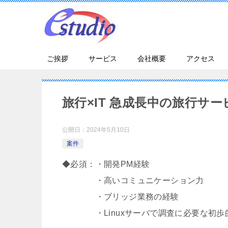
ご挨拶
サービス
会社概要
アクセス
旅行×IT 急成長中の旅行サー
公開日：
2024年5月10日
案件
◆必須：・開発PM経験
・高いコミュニケーション力
・ブリッジ業務の経験
・Linuxサーバで調査に必要な初歩