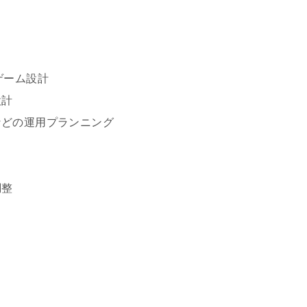
ーム設計
計
の運用プランニング
整