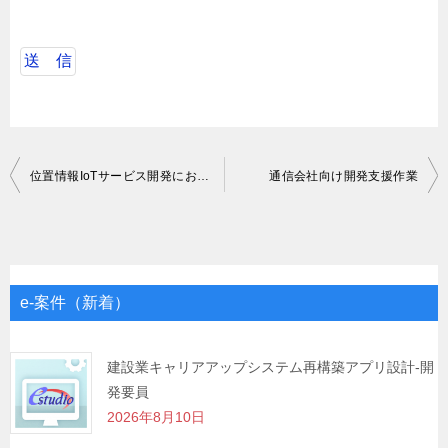
投
位置情報IoTサービス開発におけるJavaエンジニア
通信会社向け開発支援作業
稿
ナ
ビ
ゲ
e-案件（新着）
ー
シ
建設業キャリアアップシステム再構築アプリ設計-開
発要員
ョ
2026年8月10日
ン