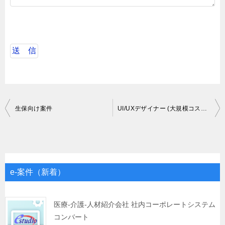
投
生保向け案件
UI/UXデザイナー (大規模コスメECプラットフォーム
稿
ナ
ビ
ゲ
e-案件（新着）
ー
シ
医療-介護-人材紹介会社 社内コーポレートシステム
コンバート
ョ