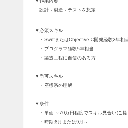
▼作業内容
設計～製造～テストを想定
▼必須スキル
・SwiftまたはObjective-C開発経験2年相
・プログラマ経験5年相当
・製造工程に自信のある方
▼尚可スキル
・座標系の理解
▼条件
・単価:～70万円程度でスキル見合い(
・時期:8月または9月～