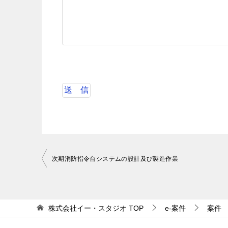
投
次期消防指令台システムの設計及び製造作業
稿
ナ
ビ
株式会社イー・スタジオ
TOP
e-案件
案件
ゲ