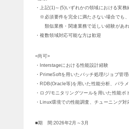
・上記(1)～(5)いずれかの領域における実務
※必須要件を完全に満たさない場合でも
類似業務・関連業務で近しい経験があれ
・複数領域対応可能な方は歓迎
<尚可>
・Interstageにおける性能設計経験
・PrimeSoftを用いたバッチ処理/ジョブ
・RDB(Oracle等)を用いた性能分析、パ
・ログ/モニタリングツールを用いた性能ボ
・Linux環境での性能調査、チューニング対
■期 間:2026年2月～3月