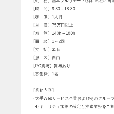
【勤 務】基本フルリモート(稀に出社の可能
【時 間】9:30～18:30
【稼 働】1人月
【単 価】75万円以上
【精 算】140h～180h
【面 談】1～2回
【支 払】35日
【服 装】自由
【PC貸与】貸与あり
【募集枠】1名
【業務内容】
・大手Webサービス企業およびそのグルー
セキュリティ施策の策定と推進業務をご担