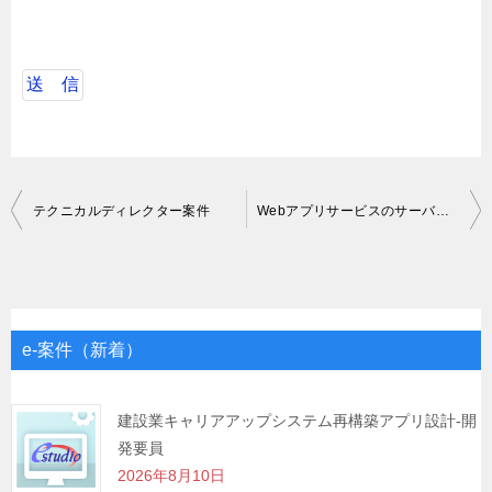
投
テクニカルディレクター案件
Webアプリサービスのサーバーサイドエンジニア業務
稿
ナ
ビ
ゲ
e-案件（新着）
ー
シ
建設業キャリアアップシステム再構築アプリ設計-開
発要員
ョ
2026年8月10日
ン