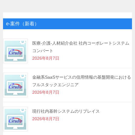
ナ
ビ
ゲ
e-案件（新着）
ー
シ
医療-介護-人材紹介会社 社内コーポレートシステム
コンバート
ョ
2026年8月7日
ン
金融系SaaSサービスの信用情報の基盤開発における
フルスタックエンジニア
2026年8月7日
現行社内基幹システムのリプレイス
2026年8月7日