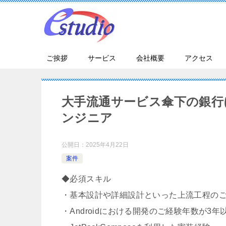
ご挨拶
サービス
会社概要
アクセス
大手流通サービス傘下の銀行に
ンジニア
公開日：
2025年4月22日
案件
◆必須スキル
・基本設計や詳細設計といった上流工程の
・Androidにおける開発のご経験年数が3年