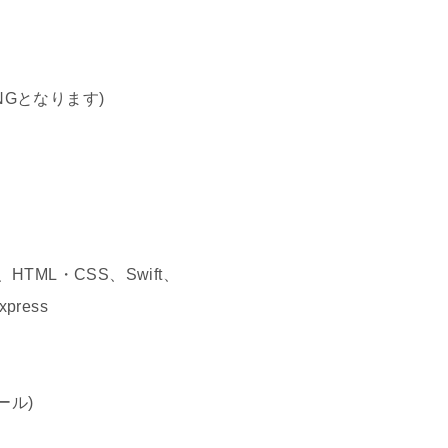
NGとなります)
pt、HTML・CSS、Swift、
press
ール)