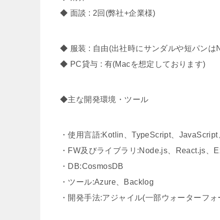
◆ 面談 : 2回(弊社+企業様)
◆ 服装 : 自由(出社時にサンダルや短パンは
◆ PC貸与 : 有(Macを想定しております)
◆主な開発環境・ツール
・使用言語:Kotlin、TypeScript、JavaScri
・FW及びライブラリ:Node.js、React.js、Ex
・DB:CosmosDB
・ツール:Azure、Backlog
・開発手法:アジャイル(一部ウォーターフォ