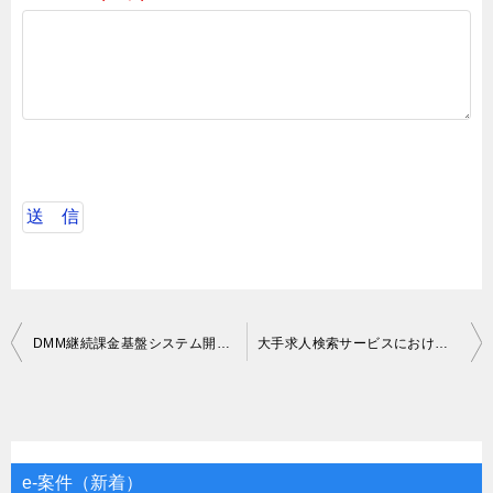
投
DMM継続課金基盤システム開発支援
大手求人検索サービスにおけるデータエンジニア
稿
ナ
ビ
ゲ
e-案件（新着）