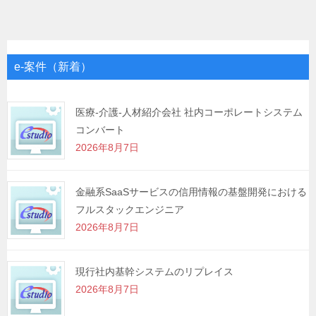
ナ
ビ
ゲ
e-案件（新着）
ー
シ
医療-介護-人材紹介会社 社内コーポレートシステム
コンバート
ョ
2026年8月7日
ン
金融系SaaSサービスの信用情報の基盤開発における
フルスタックエンジニア
2026年8月7日
現行社内基幹システムのリプレイス
2026年8月7日