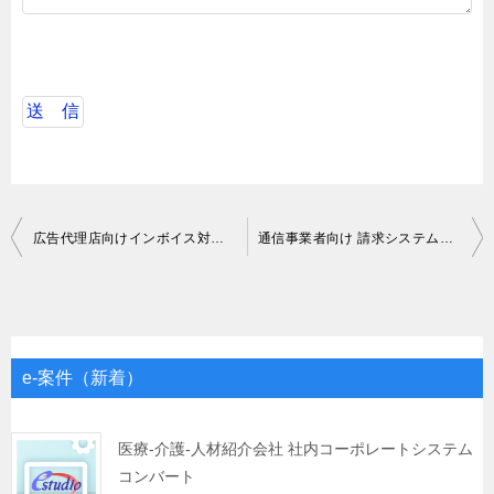
投
広告代理店向けインボイス対応VB.NET開発
通信事業者向け 請求システム改修対応
稿
ナ
ビ
ゲ
e-案件（新着）
ー
シ
医療-介護-人材紹介会社 社内コーポレートシステム
コンバート
ョ