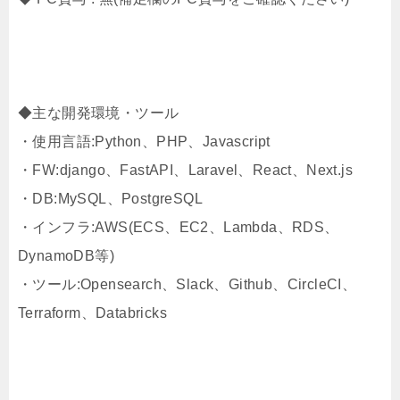
◆主な開発環境・ツール
・使用言語:Python、PHP、Javascript
・FW:django、FastAPI、Laravel、React、Next.js
・DB:MySQL、PostgreSQL
・インフラ:AWS(ECS、EC2、Lambda、RDS、
DynamoDB等)
・ツール:Opensearch、Slack、Github、CircleCI、
Terraform、Databricks