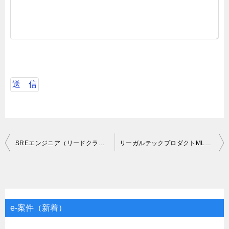
投
SREエンジニア（リードクラス）
リーガルテックプロダクトMLエンジニア募集
稿
ナ
ビ
ゲ
e-案件（新着）
ー