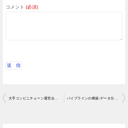
コメント
(必須)
投
大手コンビニチェーン運営企業におけるAndroid開発
パイプラインの構築-データ分析基盤の運用保守
稿
ナ
ビ