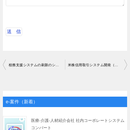
投
校務支援システムの刷新のシステム要件定義
米株信用取引システム開発（残対応）、新NISAシステム開発
稿
ナ
ビ
ゲ
e-案件（新着）
ー
シ
医療-介護-人材紹介会社 社内コーポレートシステム
コンバート
ョ