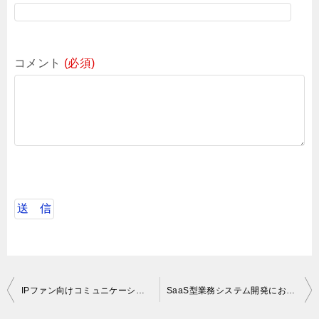
コメント
(必須)
投
IPファン向けコミュニケーションサービスのWebフロントエンド開発
SaaS型業務システム開発におけるRubyエンジニア
稿