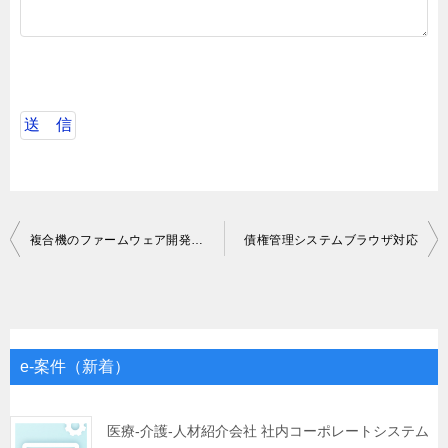
投
複合機のファームウェア開発設計～テスト
債権管理システムブラウザ対応
稿
ナ
ビ
ゲ
e-案件（新着）
ー
シ
医療-介護-人材紹介会社 社内コーポレートシステム