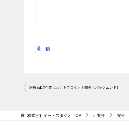
投
医療系DX企業におけるプロダクト開発【バックエンド】
稿
ナ
ビ
株式会社イー・スタジオ
TOP
e-案件
案件
ゲ