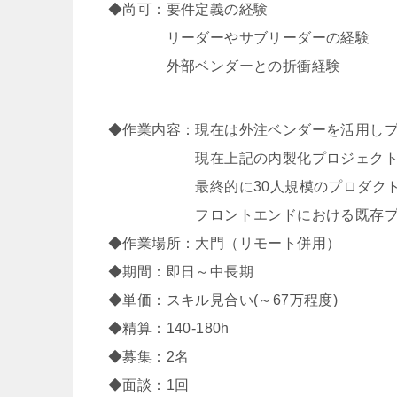
◆尚可：要件定義の経験
リーダーやサブリーダーの経験
外部ベンダーとの折衝経験
◆作業内容：現在は外注ベンダーを活用し
現在上記の内製化プロジェクトが
最終的に30人規模のプロダクト開
フロントエンドにおける既存プロダク
◆作業場所：大門（リモート併用）
◆期間：即日～中長期
◆単価：スキル見合い(～67万程度)
◆精算：140-180h
◆募集：2名
◆面談：1回