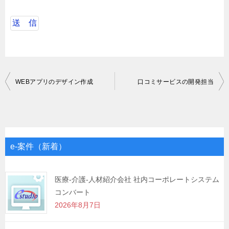
投
WEBアプリのデザイン作成
口コミサービスの開発担当
稿
ナ
ビ
ゲ
e-案件（新着）
ー
シ
医療-介護-人材紹介会社 社内コーポレートシステム
コンバート
ョ
2026年8月7日
ン