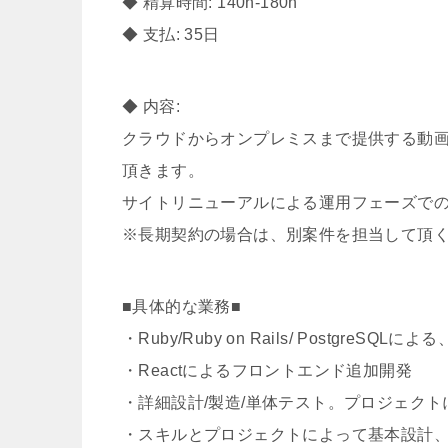
◆ 精算時間: 140h-180h
◆ 支払: 35日
◆ 内容:
クラウドからオンプレミスまで提供する動
頂きます。
サイトリニューアルによる運用フェーズで
※長期契約の場合は、別案件を担当して頂
■具体的な業務■
・Ruby/Ruby on Rails/ PostgreS
・Reactによるフロントエンド追加開発
・詳細設計/製造/単体テスト。プロジェク
・スキルとプロジェクトによって基本設計、