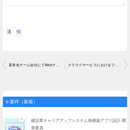
投
某有名ゲーム会社にてWebナレッジツールの開発
クラウドサービスにおけるフロントエンド開発
稿
ナ
ビ
ゲ
e-案件（新着）
ー
シ
建設業キャリアアップシステム再構築アプリ設計-開
発要員
ョ