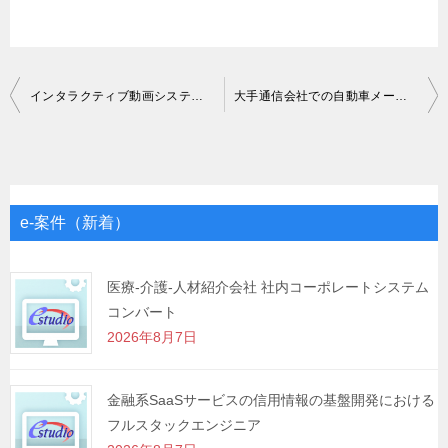
投
インタラクティブ動画システムのフロントエンド開発
大手通信会社での自動車メーカー担当営業
稿
ナ
ビ
ゲ
e-案件（新着）
ー
シ
医療-介護-人材紹介会社 社内コーポレートシステム
コンバート
ョ
2026年8月7日
ン
金融系SaaSサービスの信用情報の基盤開発における
フルスタックエンジニア