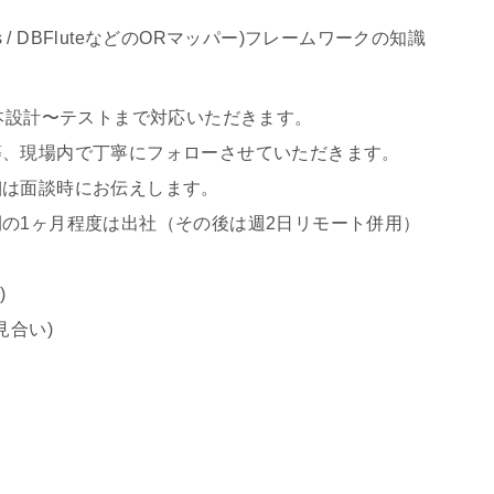
atis / DBFluteなどのORマッパー)フレームワークの知識
基本設計〜テストまで対応いただきます。
内で丁寧にフォローさせていただきます。
談時にお伝えします。
の1ヶ月程度は出社（その後は週2日リモート併用）
)
合い)