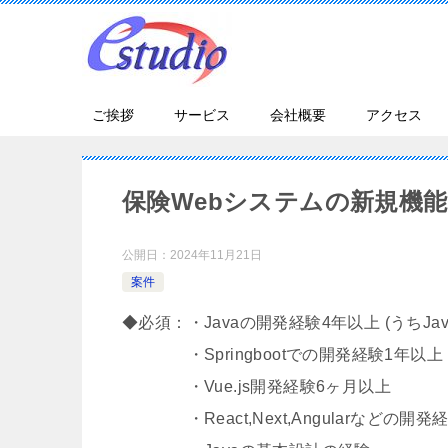
ご挨拶
サービス
会社概要
アクセス
保険Webシステムの新規機
公開日：
2024年11月21日
案件
◆必須：・Javaの開発経験4年以上 (うちJava
・Springbootでの開発経験1年以上
・Vue.js開発経験6ヶ月以上
・React,Next,Angularなどの開発