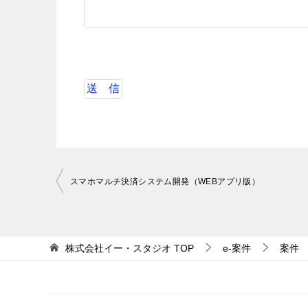
投
スマホマルチ決済システム開発（WEBアプリ版）
稿
ナ
ビ
株式会社イー・スタジオ
TOP
e-案件
案件
ゲ
ー