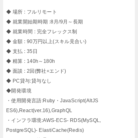
◆ 場所 : フルリモート
◆ 就業開始期時期 :8月/9月～長期
◆ 就業時間 : 完全フレックス制
◆ 金額 : 90万円以上(スキル見合い)
◆ 支払 : 35日
◆ 精算 : 140h～180h
◆ 面談 : 2回(弊社+エンド)
◆ PC貸与:貸与なし
◆開発環境
・使用開発言語:Ruby・JavaScript(AltJS
ES6),React(ver.16),GraphQL
・インフラ環境:AWS‐ECS- RDS(MySQL,
PostgreSQL)- ElastiCache(Redis)