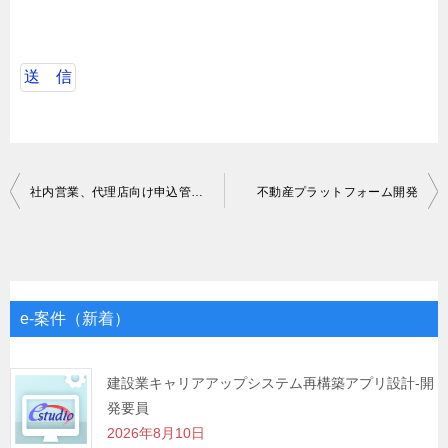
投
社内営業、代理店向け申込管理システムの機能追加
不動産プラットフォーム開発
稿
ナ
ビ
ゲ
e-案件（新着）
ー
シ
建設業キャリアアップシステム再構築アプリ設計-開
発要員
ョ
2026年8月10日
ン