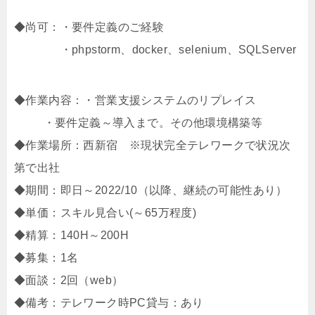
◆尚可：・要件定義のご経験
・phpstorm、docker、selenium、SQLServer
◆作業内容：・営業支援システムのリプレイス
・要件定義～導入まで。その他環境構築等
◆作業場所：西新宿 ※現状完全テレワークで状況次
第で出社
◆期間：即日～2022/10（以降、継続の可能性あり）
◆単価：スキル見合い(～65万程度)
◆精算：140H～200H
◆募集：1名
◆面談：2回（web）
◆備考：テレワーク時PC貸与：あり