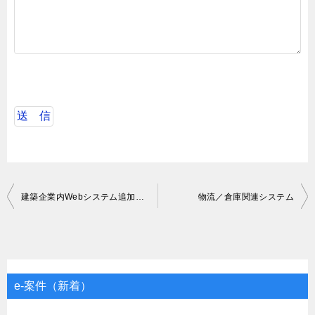
投
建築企業内Webシステム追加要件支援業務（PG）
物流／倉庫関連システム
稿
ナ
ビ
ゲ
e-案件（新着）
ー