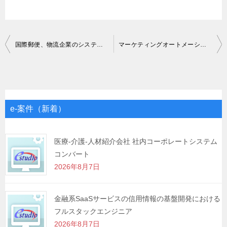
投
国際郵便、物流企業のシステム開発
マーケティングオートメーション基盤関連導入-保守
稿
ナ
ビ
ゲ
e-案件（新着）
ー
シ
医療-介護-人材紹介会社 社内コーポレートシステム
コンバート
ョ
2026年8月7日
ン
金融系SaaSサービスの信用情報の基盤開発における
フルスタックエンジニア
2026年8月7日