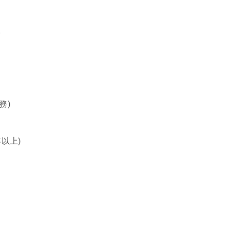
オ
務)
年以上)